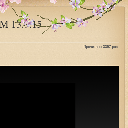
М 13.9.15
Прочитано
3397
раз